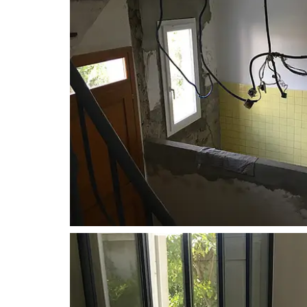
M
E
N
U